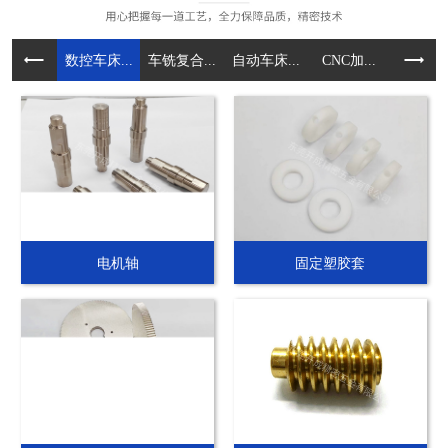
数控车床...
车铣复合...
自动车床...
CNC加...
压铸件加.
电机轴
固定塑胶套