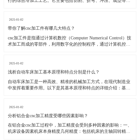
行的综合冷加工工艺。它主要包括切割、折弯、冲压、成型等多
种加工方法，通过这些工艺将金属板材加工成各种形状和尺寸的
零件，广泛应用于机械制造、汽车、航空航天、电子电器等众多
领域。​优化加工工艺规划工艺路线的合理设计：在钣金零件加工
2025-01-02
前，需要对整
带你了解cnc加工件有哪几大特点？
​cnc加工件是指通过计算机数控（Computer Numerical Control）技
术加工而成的零部件，利用数字化的控制程序，通过计算机控制
机床的运动和加工过程，将毛坯材料精确地加工成符合设计要求
的零件。在cnc加工过程中，刀具按照预设的路径和参数进行切
削、钻孔、铣削、镗削等操作，实现对零件的
2025-01-02
浅析自动车床加工基本原理和特点分别是什么？
​自动车床加工是一种高效、精准的机械加工方式，在现代制造业
中发挥着重要作用。以下是其基本原理和特点的详细介绍：​基本
原理指令输入与程序编制：操作人员根据加工零件的具体要求，
使用特定的编程语言或编程软件，将加工过程所需的各种指令和
参数编写成加工程序。这些指令包括刀具的运动轨迹、切削参
2025-01-02
数、进给速度、主轴
分析铝合金cnc加工精度受哪些因素影响？
​在铝合金cnc加工过程中，加工精度会受到多种因素的影响：​一、
机床设备因素机床本身精度几何精度：包括机床的主轴回转精
度、导轨直线度和平行度等。主轴是铝合金加工中刀具旋转的关